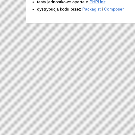
testy jednostkowe oparte o
PHPUnit
dystrybucja kodu przez
Packagist
i
Composer